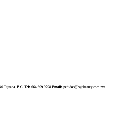
040 Tijuana, B.C.
Tel:
664 609 9798
Email:
pedidos@bajabeauty.com.mx