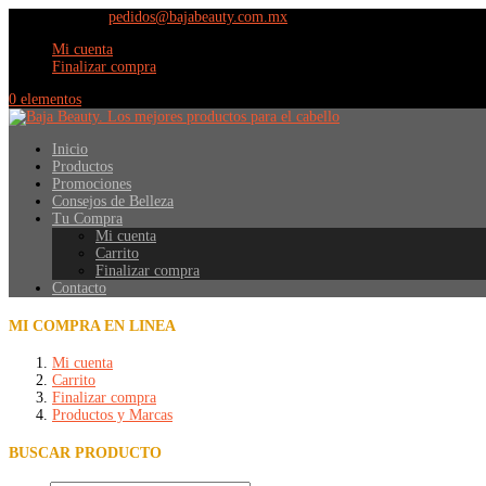
(664) 609 9798
pedidos@bajabeauty.com.mx
Mi cuenta
Finalizar compra
0 elementos
Inicio
Productos
Promociones
Consejos de Belleza
Tu Compra
Mi cuenta
Carrito
Finalizar compra
Contacto
MI COMPRA EN LINEA
Mi cuenta
Carrito
Finalizar compra
Productos y Marcas
BUSCAR PRODUCTO