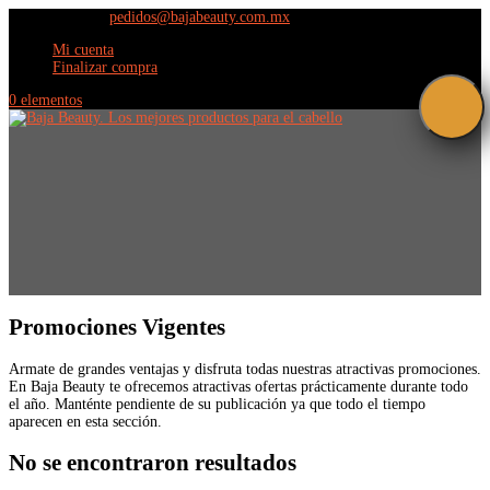
(664) 609 9798
pedidos@bajabeauty.com.mx
Mi cuenta
Finalizar compra
0 elementos
Promociones
Vigentes
Armate de grandes ventajas y disfruta todas nuestras atractivas promociones.
En Baja Beauty te ofrecemos atractivas ofertas prácticamente durante todo
el año. Manténte pendiente de su publicación ya que todo el tiempo
aparecen en esta sección.
No se encontraron resultados