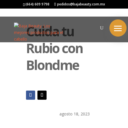
(664) 609 9798
pedidos@bajabeauty.com.mx
Cuida tu
Rubio con
Blondme
agosto 18, 2023