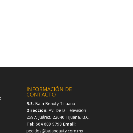
INFORMACIÓN DE
CONTACTO
o
R.S:
Baja Beauty Tiijuana
Dirección:
Av. De la Television
2597, Juárez, 22040 Tijuana, B.C.
Tel:
664 609 9798
Email:
pedidos@bajabeauty.com.mx