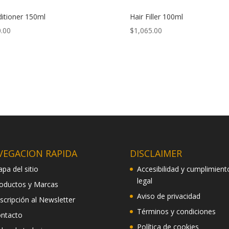
itioner 150ml
Hair Filler 100ml
.00
$
1,065.00
VEGACION RAPIDA
DISCLAIMER
pa del sitio
Accesibilidad y cumplimient
legal
oductos y Marcas
Aviso de privacidad
scripción al Newsletter
Términos y condiciones
ntacto
Política de cookies