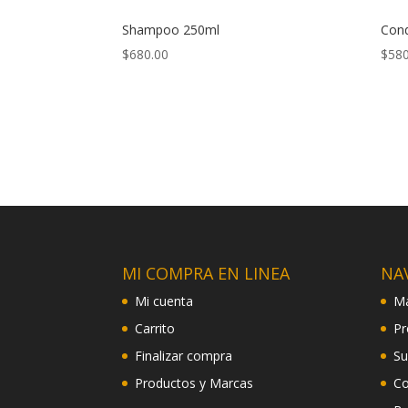
Shampoo 250ml
Cond
$
680.00
$
580
MI COMPRA EN LINEA
NA
Mi cuenta
Ma
Carrito
Pr
Finalizar compra
Su
Productos y Marcas
Co