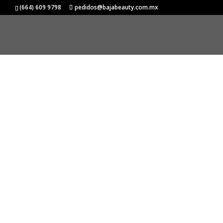
(664) 609 9798
pedidos@bajabeauty.com.mx