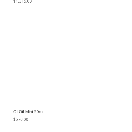
$
1,315.00
OI Oil Mini 50ml
$
570.00