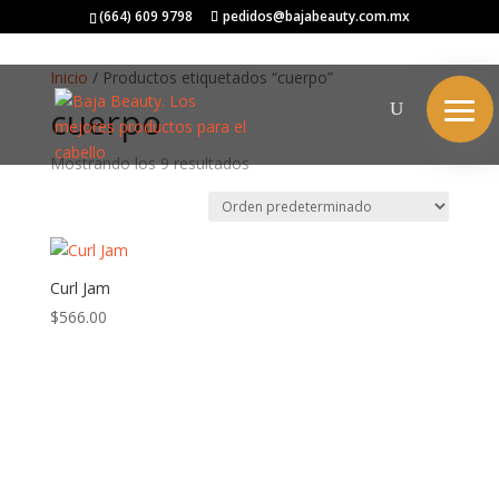
(664) 609 9798
pedidos@bajabeauty.com.mx
Inicio
/ Productos etiquetados “cuerpo”
cuerpo
Mostrando los 9 resultados
Curl Jam
$
566.00