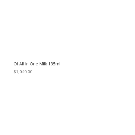
OI All In One Milk 135ml
$
1,040.00