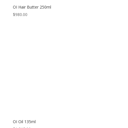
OI Hair Butter 250ml
$
980.00
OI Oil 135ml