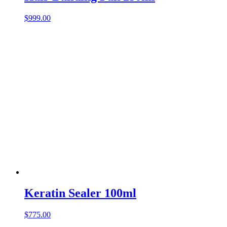
$
999.00
Keratin Sealer 100ml
$
775.00