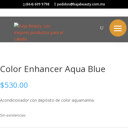
Inicio
/
PRAVANA
/
COLOR ENHANCER
/ Color Enhancer Aqua Blue
(664) 609 9798
pedidos@bajabeauty.com.mx
Color Enhancer Aqua Blue
$
530.00
Acondicionador con depósito de color aquamarina.
Sin existencias