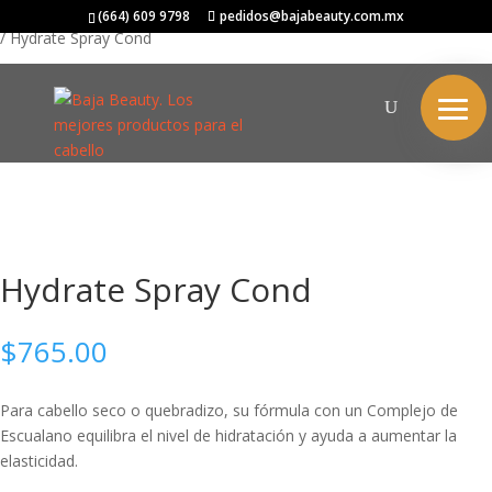
Inicio
/
SCHWARZKOPF
/
BC BONACURE
/
FIBRE CLINIX
/
HYDRATE
(664) 609 9798
pedidos@bajabeauty.com.mx
/ Hydrate Spray Cond
Hydrate Spray Cond
$
765.00
Para cabello seco o quebradizo, su fórmula con un Complejo de
Escualano equilibra el nivel de hidratación y ayuda a aumentar la
elasticidad.