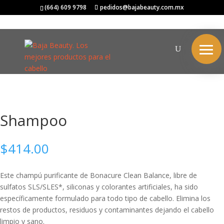
Inicio
/
SCHWARZKOPF
/
BC BONACURE
/ Shampoo
(664) 609 9798
pedidos@bajabeauty.com.mx
Shampoo
$
414.00
Este champú purificante de Bonacure Clean Balance, libre de
sulfatos SLS/SLES*, siliconas y colorantes artificiales, ha sido
específicamente formulado para todo tipo de cabello. Elimina los
restos de productos, residuos y contaminantes dejando el cabello
limpio y sano.