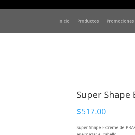
 Extreme Hair Spray
Inicio
Productos
Promociones
Super Shape 
$
517.00
Super Shape Extreme de PRAVA
apelmazar el cabello.