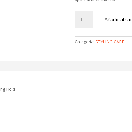
Super
Añadir al car
Shape
Extreme
Hair
Spray
Categoría:
STYLING CARE
cantidad
ong Hold