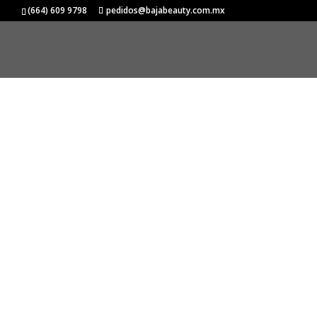
Inicio
/
PRAVANA
/
STYLING CARE
/ Super Shape
(664) 609 9798
pedidos@bajabeauty.com.mx