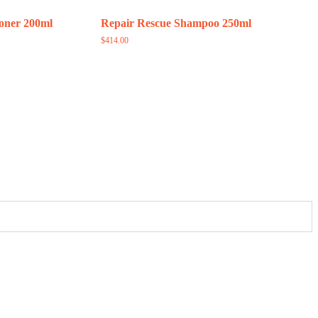
oner 200ml
Repair Rescue Shampoo 250ml
$
414.00