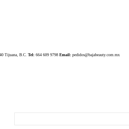
040 Tijuana, B.C.
Tel:
664 609 9798
Email:
pedidos@bajabeauty.com.mx