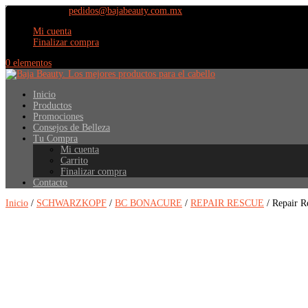
(664) 609 9798
pedidos@bajabeauty.com.mx
Mi cuenta
Finalizar compra
0 elementos
Inicio
Productos
Promociones
Consejos de Belleza
Tu Compra
Mi cuenta
Carrito
Finalizar compra
Contacto
Inicio
/
SCHWARZKOPF
/
BC BONACURE
/
REPAIR RESCUE
/ Repair R