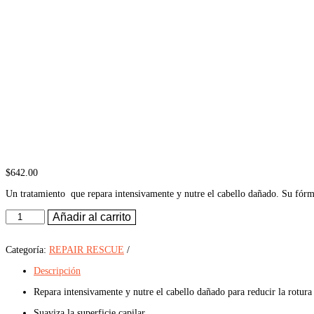
$
642.00
Un tratamiento que repara intensivamente y nutre el cabello dañado. Su fórmula,
Repair
Añadir al carrito
Rescue
Treatment
200ml
Categoría:
REPAIR RESCUE
cantidad
Descripción
Repara intensivamente y nutre el cabello dañado para reducir la rotura
Suaviza la superficie capilar