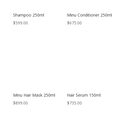
Shampoo 250ml
Minu Conditioner 250ml
$
599.00
$
675.00
Minu Hair Mask 250ml
Hair Serum 150ml
$
899.00
$
735.00