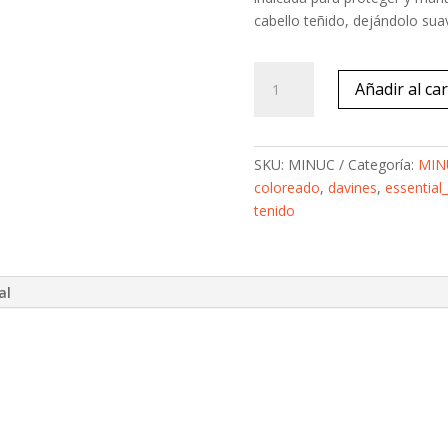
cabello teñido, dejándolo sua
Minu
Añadir al car
Conditioner
250ml
cantidad
SKU:
MINUC
Categoría:
MIN
coloreado
,
davines
,
essential
tenido
al