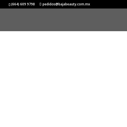
Inicio
/
DAVINES
/
ESSENTIAL HAIRCARE
/
MINU
(664) 609 9798
pedidos@bajabeauty.com.mx