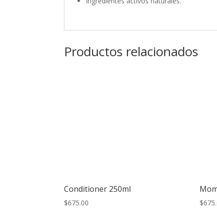
Ingredientes activos naturales.
Productos relacionados
Conditioner 250ml
Momo
$
675.00
$
675