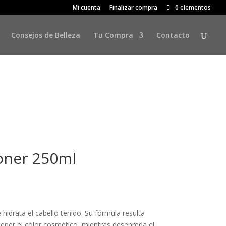
Mi cuenta
Finalizar compra
0 elementos
Consejos de Belleza
Tu Compra
Contacto
oner 250ml
hidrata el cabello teñido. Su fórmula resulta
ener el color cosmético, mientras desenreda el