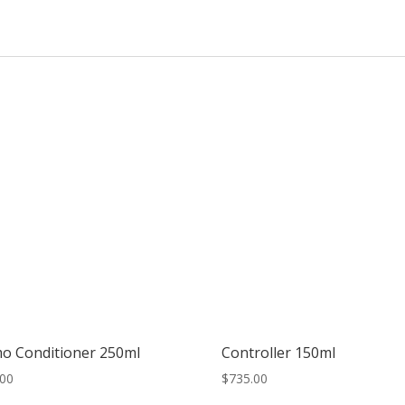
 Conditioner 250ml
Controller 150ml
.00
$
735.00