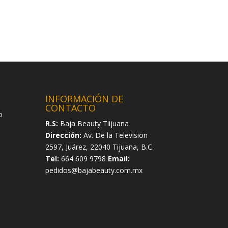
INFORMACIÓN DE
CONTACTO
o
R.S:
Baja Beauty Tiijuana
Dirección:
Av. De la Television
2597, Juárez, 22040 Tijuana, B.C.
Tel:
664 609 9798
Email:
pedidos@bajabeauty.com.mx