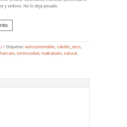
ve y sedoso. No lo deja pesado.
rito
U
Etiquetas:
autosustentable
,
cabello_seco
,
_haircare
,
luminosidad
,
maltratado
,
natural
,