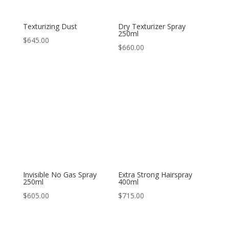
Texturizing Dust
Dry Texturizer Spray
250ml
$
645.00
$
660.00
Invisible No Gas Spray
Extra Strong Hairspray
250ml
400ml
$
605.00
$
715.00