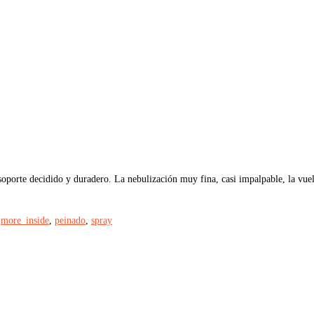
 soporte decidido y duradero. La nebulización muy fina, casi impalpable, la vuelv
,
more_inside
,
peinado
,
spray