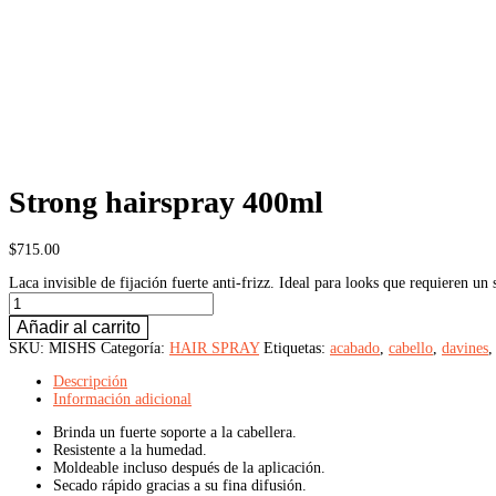
Strong hairspray 400ml
$
715.00
Laca invisible de fijación fuerte anti-frizz. Ideal para looks que requieren un
Strong
hairspray
Añadir al carrito
400ml
SKU:
MISHS
Categoría:
HAIR SPRAY
Etiquetas:
acabado
,
cabello
,
davines
cantidad
Descripción
Información adicional
Brinda un fuerte soporte a la cabellera.
Resistente a la humedad.
Moldeable incluso después de la aplicación.
Secado rápido gracias a su fina difusión.