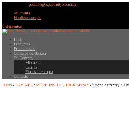
(664) 609 9798
pedidos@bajabeauty.com.mx
Mi cuenta
Finalizar compra
0 elementos
Inicio
Productos
Promociones
Consejos de Belleza
Tu Compra
Mi cuenta
Carrito
Finalizar compra
Contacto
Inicio
/
DAVINES
/
MORE INSIDE
/
HAIR SPRAY
/ Strong hairspray 400