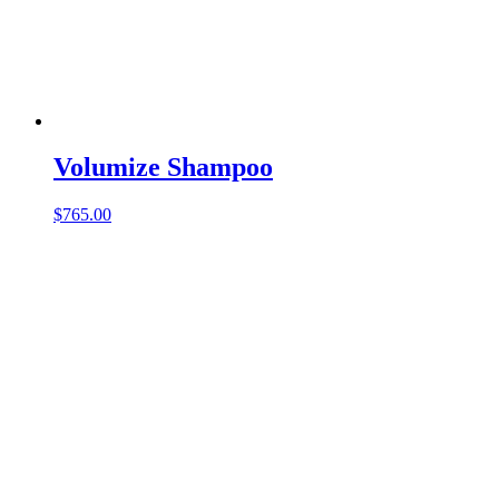
Volumize Shampoo
$
765.00