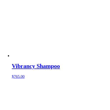
Vibrancy Shampoo
$
765.00