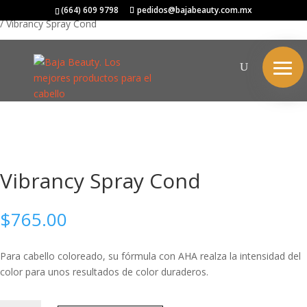
Inicio
/
SCHWARZKOPF
/
BC BONACURE
/
FIBRE CLINIX
/
VOLUMIZE
(664) 609 9798
pedidos@bajabeauty.com.mx
/ Vibrancy Spray Cond
Vibrancy Spray Cond
$
765.00
Para cabello coloreado, su fórmula con AHA realza la intensidad del
color para unos resultados de color duraderos.