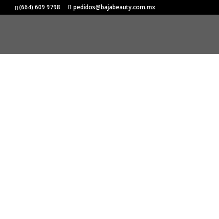
(664) 609 9798
pedidos@bajabeauty.com.mx