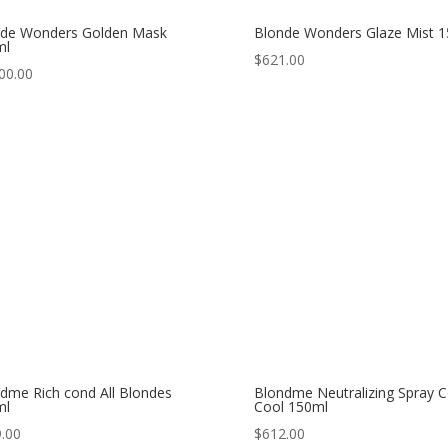
nde Wonders Golden Mask
Blonde Wonders Glaze Mist 
ml
$
621.00
00.00
dme Rich cond All Blondes
Blondme Neutralizing Spray 
ml
Cool 150ml
.00
$
612.00