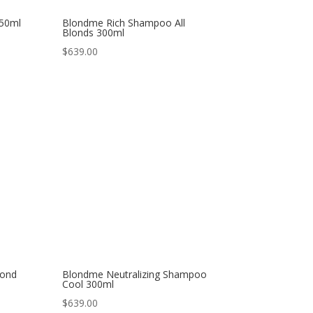
150ml
Blondme Rich Shampoo All
Blonds 300ml
$
639.00
Cond
Blondme Neutralizing Shampoo
Cool 300ml
$
639.00