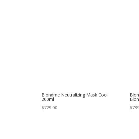
Blondme Neutralizing Mask Cool
Blon
200ml
Blo
$
729.00
$
739