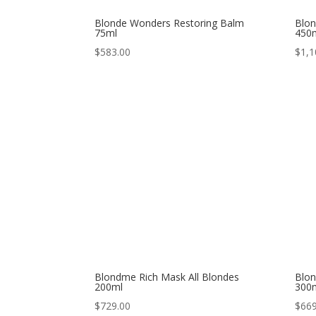
Blonde Wonders Restoring Balm
Blo
75ml
450
$
583.00
$
1,1
Blondme Rich Mask All Blondes
Blon
200ml
300
$
729.00
$
669