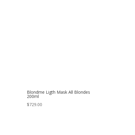
Blondme Ligth Mask All Blondes
200ml
$
729.00