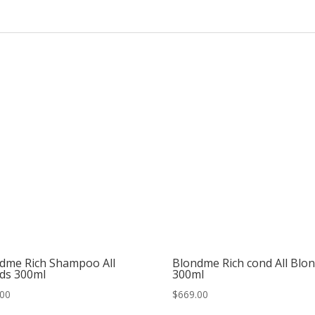
dme Rich Shampoo All
Blondme Rich cond All Blo
ds 300ml
300ml
.00
$
669.00