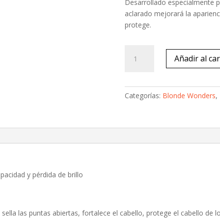
Desarrollado especialmente pa
aclarado mejorará la aparienci
protege.
Blonde
Añadir al car
Wonders
Restoring
Balm
75ml
Categorías:
Blonde Wonders
,
cantidad
acidad y pérdida de brillo
 sella las puntas abiertas, fortalece el cabello, protege el cabello de l