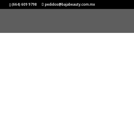
Inicio
/
SCHWARZKOPF
/
BLONDME
/
Blonde W
(664) 609 9798
pedidos@bajabeauty.com.mx