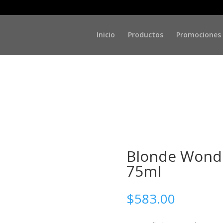
onders
/ Blonde Wonders Restoring Balm 75ml
Inicio
Productos
Promociones
Blonde Wonde
75ml
$
583.00