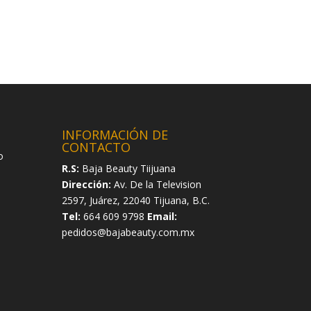
INFORMACIÓN DE
CONTACTO
o
R.S:
Baja Beauty Tiijuana
Dirección:
Av. De la Television
2597, Juárez, 22040 Tijuana, B.C.
Tel:
664 609 9798
Email:
pedidos@bajabeauty.com.mx