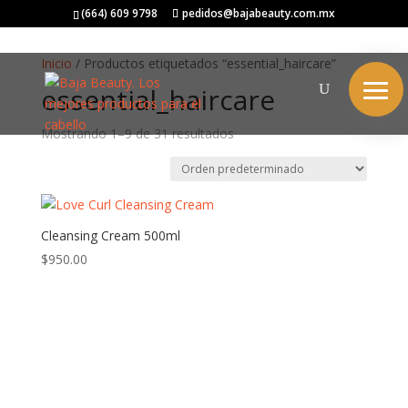
(664) 609 9798
pedidos@bajabeauty.com.mx
Inicio
/ Productos etiquetados “essential_haircare”
essential_haircare
Mostrando 1–9 de 31 resultados
Cleansing Cream 500ml
$
950.00