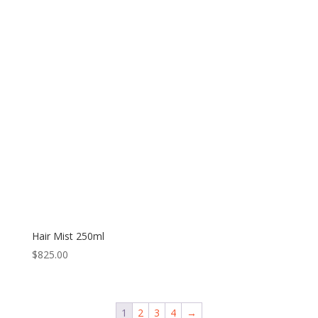
Hair Mist 250ml
$
825.00
1
2
3
4
→