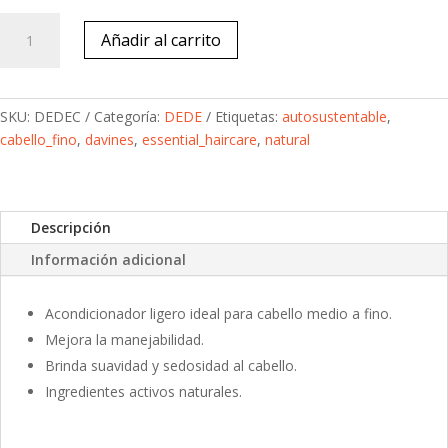
DEDE
Añadir al carrito
Conditioner
250ml
cantidad
SKU:
DEDEC
Categoría:
DEDE
Etiquetas:
autosustentable
,
cabello_fino
,
davines
,
essential_haircare
,
natural
Descripción
Información adicional
Acondicionador ligero ideal para cabello medio a fino.
Mejora la manejabilidad.
Brinda suavidad y sedosidad al cabello.
Ingredientes activos naturales.