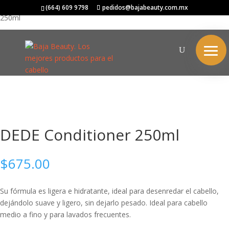
Inicio
/
DAVINES
/
ESSENTIAL HAIRCARE
/
DEDE
/ DEDE Conditioner
(664) 609 9798
pedidos@bajabeauty.com.mx
250ml
DEDE Conditioner 250ml
$
675.00
Su fórmula es ligera e hidratante, ideal para desenredar el cabello,
dejándolo suave y ligero, sin dejarlo pesado. Ideal para cabello
medio a fino y para lavados frecuentes.