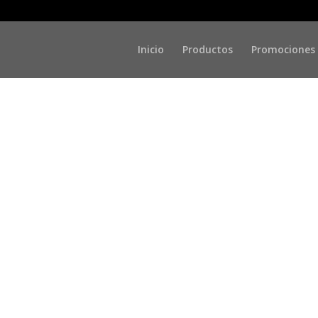
Inicio
Productos
Promociones
n filosofía cosmética pa