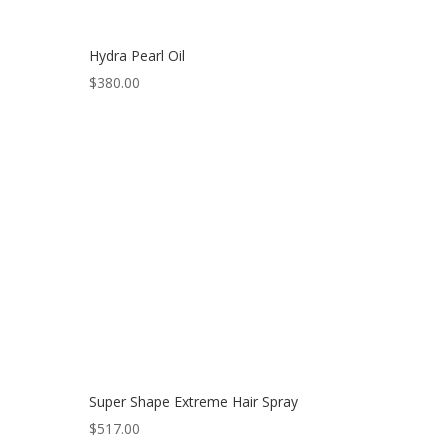
Hydra Pearl Oil
$
380.00
Super Shape Extreme Hair Spray
$
517.00