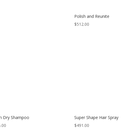
Polish and Reunite
$
512.00
sh Dry Shampoo
Super Shape Hair Spray
.00
$
491.00