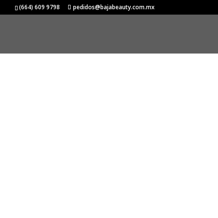
(664) 609 9798
pedidos@bajabeauty.com.mx
Una gra