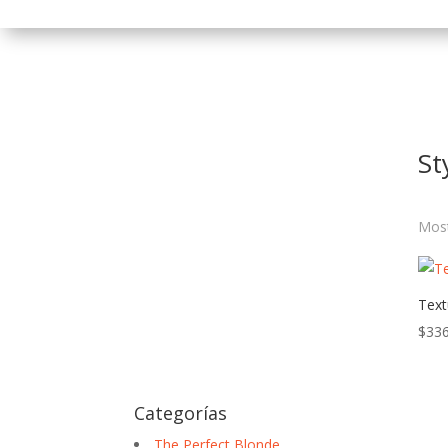
St
Most
Text
$
336
Categorías
The Perfect Blonde