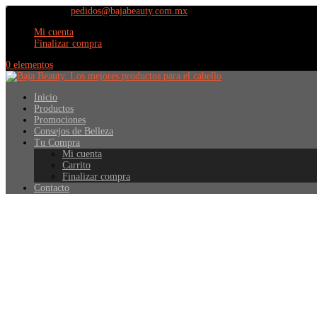
(664) 609 9798
pedidos@bajabeauty.com.mx
Mi cuenta
Finalizar compra
0 elementos
Inicio
Productos
Promociones
Consejos de Belleza
Tu Compra
Mi cuenta
Carrito
Finalizar compra
Contacto