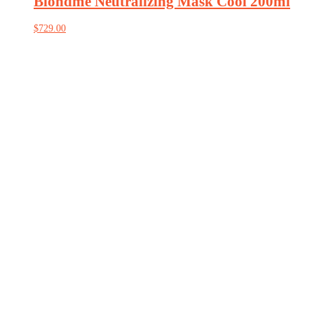
Blondme Neutralizing Mask Cool 200ml
$
729.00