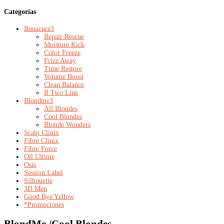
Categorías
Bonacure
3
Repair Rescue
Moisture Kick
Color Freeze
Frizz Away
Time Restore
Volume Boost
Clean Balance
R Two Line
Blondme
3
All Blondes
Cool Blondes
Blonde Wonders
Scalp Clinix
Fibre Clinix
Fibre Force
Oil Ultime
Osis
Session Label
Silhouette
3D Men
Good Bye Yellow
*Promociones
BlondMe /Cool Blondes