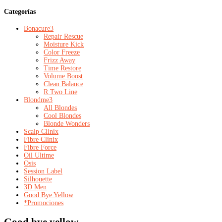
Categorías
Bonacure
3
Repair Rescue
Moisture Kick
Color Freeze
Frizz Away
Time Restore
Volume Boost
Clean Balance
R Two Line
Blondme
3
All Blondes
Cool Blondes
Blonde Wonders
Scalp Clinix
Fibre Clinix
Fibre Force
Oil Ultime
Osis
Session Label
Silhouette
3D Men
Good Bye Yellow
*Promociones
Good bye yellow