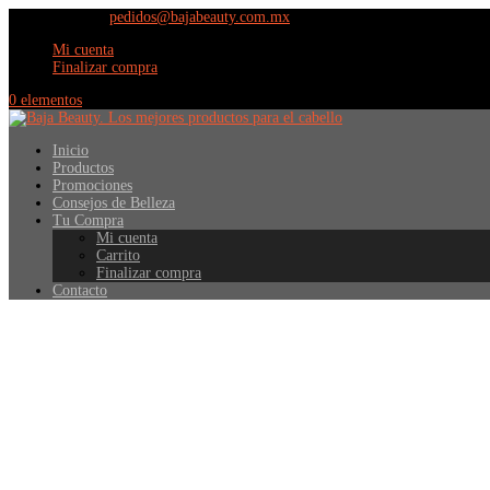
(664) 609 9798
pedidos@bajabeauty.com.mx
Mi cuenta
Finalizar compra
0 elementos
Inicio
Productos
Promociones
Consejos de Belleza
Tu Compra
Mi cuenta
Carrito
Finalizar compra
Contacto