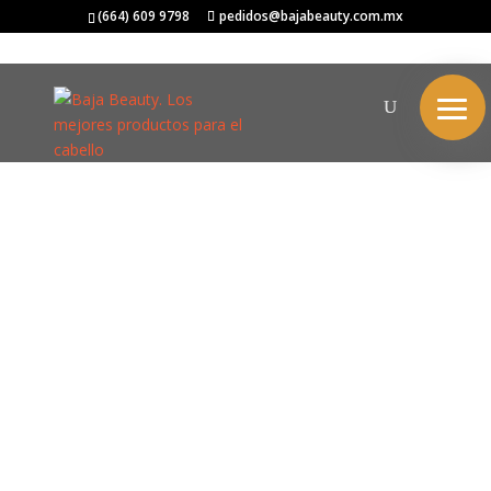
(664) 609 9798
pedidos@bajabeauty.com.mx
El propósito de la
vida es hacer que el
latido de tu corazón
coincida con el
ritmo del universo...