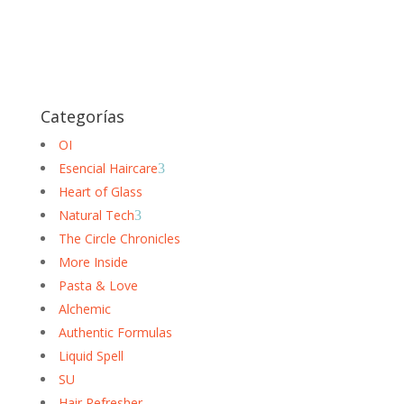
Categorías
OI
Esencial Haircare
3
Heart of Glass
Natural Tech
3
The Circle Chronicles
More Inside
Pasta & Love
Alchemic
Authentic Formulas
Liquid Spell
SU
Hair Refresher