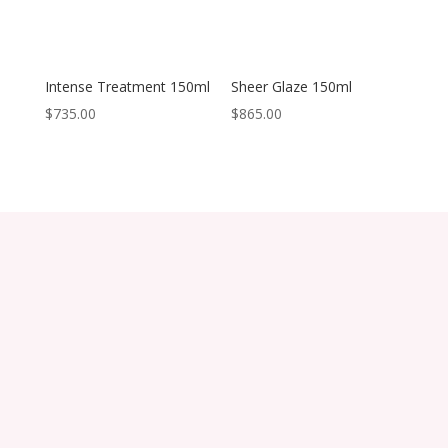
Intense Treatment 150ml
Sheer Glaze 150ml
$
735.00
$
865.00