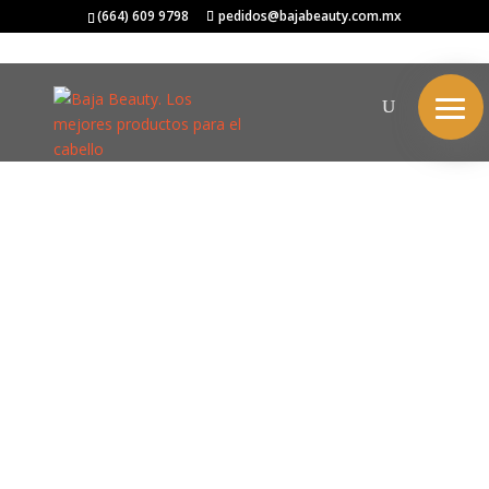
(664) 609 9798
pedidos@bajabeauty.com.mx
El propósito de la
vida es hacer que el
latido de tu corazón
coincida con el
ritmo del universo...