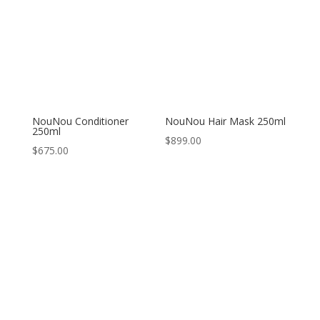
NouNou Conditioner
NouNou Hair Mask 250ml
250ml
$
899.00
$
675.00