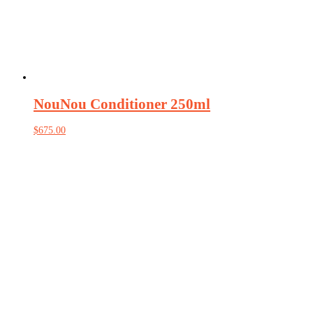
NouNou Conditioner 250ml
$
675.00