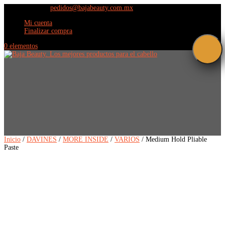
(664) 609 9798
pedidos@bajabeauty.com.mx
Mi cuenta
Finalizar compra
0 elementos
Inicio
/
DAVINES
/
MORE INSIDE
/
VARIOS
/ Medium Hold Pliable
Paste