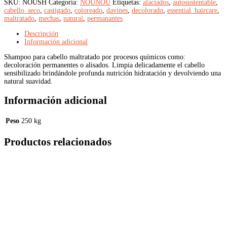
SKU:
NOUSH
Categoría:
NOUNOU
Etiquetas:
alaciados
,
autosustentable
,
cantidad
cabello_seco
,
castigado
,
coloreado
,
davines
,
decolorado
,
essential_haircare
,
maltratado
,
mechas
,
natural
,
permanantes
Descripción
Información adicional
Shampoo para cabello maltratado por procesos químicos como:
decoloración permanentes o alisados. Limpia delicadamente el cabello
sensibilizado brindándole profunda nutrición hidratación y devolviendo una
natural suavidad.
Información adicional
Peso
250 kg
Productos relacionados