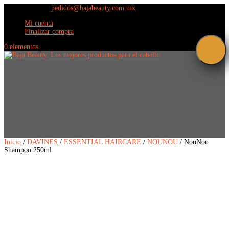
(664) 609 9798
pedidos@bajabeauty.com.mx
Mi cuenta
Finalizar compra
0 elementos
Inicio
/
DAVINES
/
ESSENTIAL HAIRCARE
/
NOUNOU
/ NouNou
Shampoo 250ml