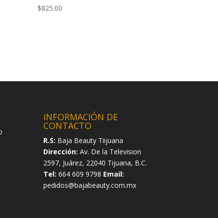
$
825.00
INFORMACIÓN DE
CONTACTO
o
R.S:
Baja Beauty Tiijuana
Dirección:
Av. De la Television
2597, Juárez, 22040 Tijuana, B.C.
Tel:
664 609 9798
Email:
pedidos@bajabeauty.com.mx