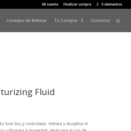
Mi cuenta
Finalizar compra
0 elementos
Consejos de Belleza
Tu Compra
Contacto
turizing Fluid
 look liso y controlado. Hidrata y disciplina el
spo y bloquea la humedad. Ideal para el uso de