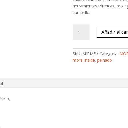
herramientas térmicas, proteg
con brillo.
Relaxing
Añadir al car
Moisturizing
Fluid
cantidad
SKU:
MIRMF
Categoría:
MOR
more_inside
,
peinado
al
bello.