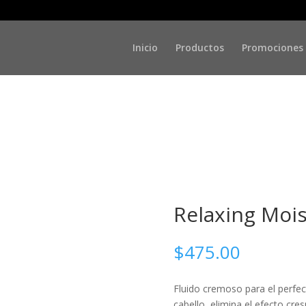
urizing Fluid
Inicio
Productos
Promociones
Relaxing Mois
$
475.00
Fluido cremoso para el perfecto
cabello, elimina el efecto cre