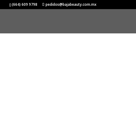
Inicio
/
DAVINES
/
MORE INSIDE
/ Relaxing Moist
(664) 609 9798
pedidos@bajabeauty.com.mx