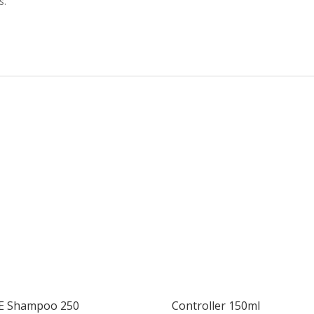
s.
E Shampoo 250
Controller 150ml