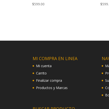
$
599.00
$
599
MI COMPRA EN LINEA
NA
Mi cuenta
Ma
Carrito
Pr
Finalizar compra
Su
Productos y Marcas
Co
Bo
BUSCAR PRODUCTO