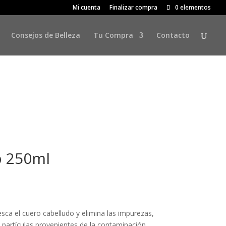
Mi cuenta
Finalizar compra
0 elementos
Consejos de Belleza
Tu Compra
Contacto
b 250ml
esca el cuero cabelludo y elimina las impurezas,
s partículas provenientes de la contaminación.