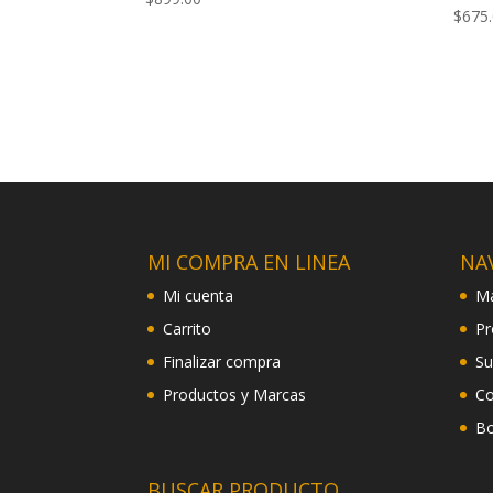
$
675
MI COMPRA EN LINEA
NA
Mi cuenta
Ma
Carrito
Pr
Finalizar compra
Su
Productos y Marcas
Co
Bo
BUSCAR PRODUCTO