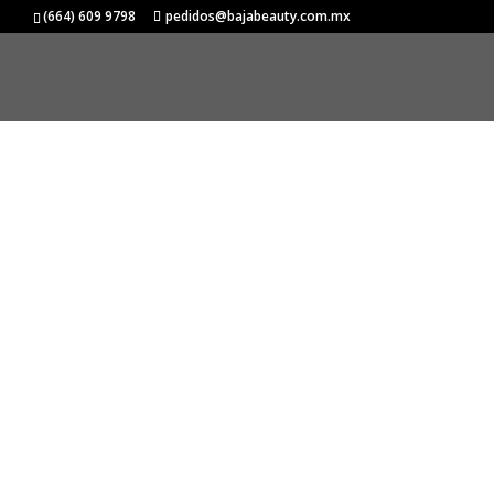
Inicio
/
DAVINES
/
ESSENTIAL HAIRCARE
/
SOLU
(664) 609 9798
pedidos@bajabeauty.com.mx