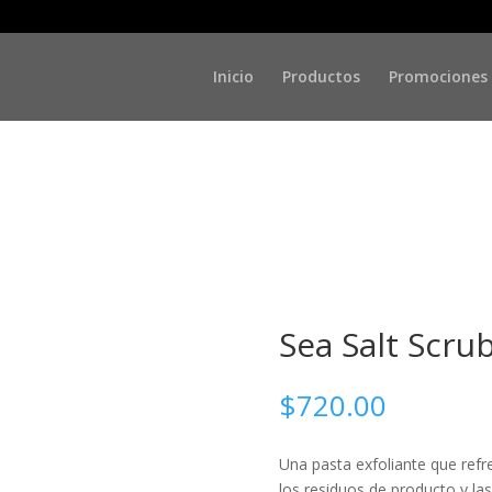
/ Sea Salt Scrub 250ml
Inicio
Productos
Promociones
Sea Salt Scru
$
720.00
Una pasta exfoliante que refr
los residuos de producto y la