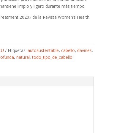
 mantiene limpio y ligero durante más tiempo.
 Treatment 2020» de la Revista Women’s Health.
LU
Etiquetas:
autosustentable
,
cabello
,
davines
,
rofunda
,
natural
,
todo_tipo_de_cabello