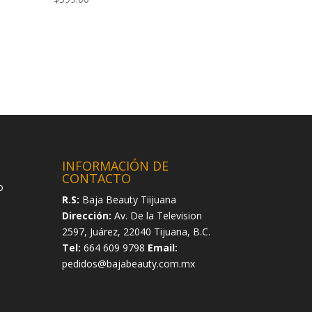
INFORMACIÓN DE
CONTACTO
o
R.S:
Baja Beauty Tiijuana
Dirección:
Av. De la Television
2597, Juárez, 22040 Tijuana, B.C.
Tel:
664 609 9798
Email:
pedidos@bajabeauty.com.mx