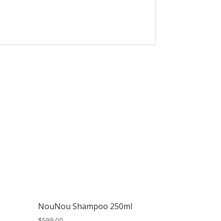
NouNou Shampoo 250ml
$
599.00