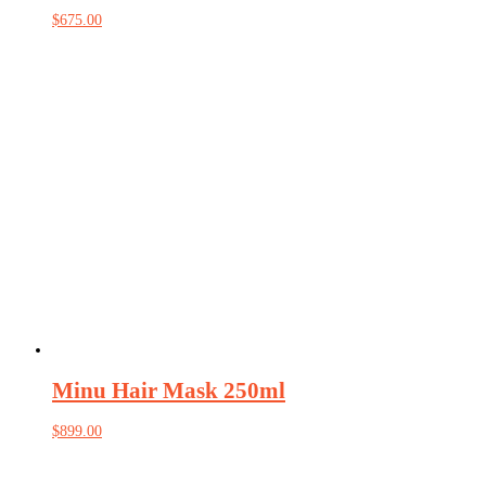
$
675.00
Minu Hair Mask 250ml
$
899.00