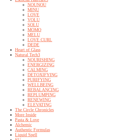
NOUNOU
MINU
LOVE
VOLU
SOLU
MOMO
MELU
LOVE CURL
DEDE
Heart of Glass
Natural Tech
3
NOURISHING
ENERGIZING
CALMING
DETOXIFYING
PURIFYING
WELLBEING
REBALANCING
REPLUMPING
RENEWING
ELEVATING
The Circle Chronicles
More Inside
Pasta & Love
Alchemic
Authentic Formulas
Liquid Spell
SU