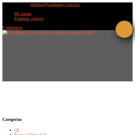
(664) 609 9798
pedidos@bajabeauty.com.mx
Mi cuenta
Finalizar compra
0 elementos
El propósito de la vida es hacer que el latido de
tu corazón coincida con el ritmo del universo...
Categorías
OI
Esencial Haircare
3